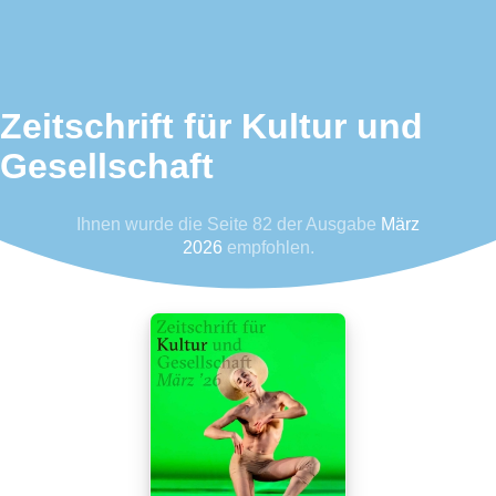
Zeitschrift für Kultur und
Gesellschaft
Ihnen wurde die Seite 82 der Ausgabe
März
2026
empfohlen.