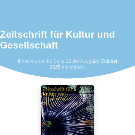
Zeitschrift für Kultur und
Gesellschaft
Ihnen wurde die Seite 12 der Ausgabe
Oktober
2025
empfohlen.